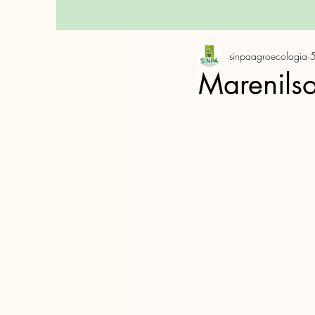
sinpaagroecologia
5
Marenilso